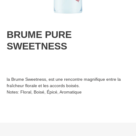
BRUME PURE
SWEETNESS
Ajout
d'un
la Brume Sweetness, est une rencontre magnifique entre la
produit
fraîcheur florale et les accords boisés.
à
Notes: Floral, Boisé, Épicé, Aromatique
votre
panier