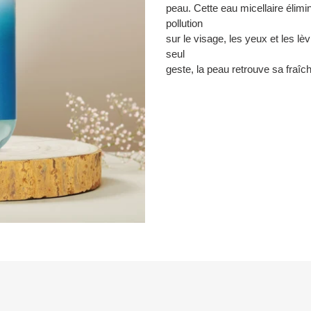
panier
peau. Cette eau micellaire élimi
pollution
sur le visage, les yeux et les lè
seul
geste, la peau retrouve sa fraîch