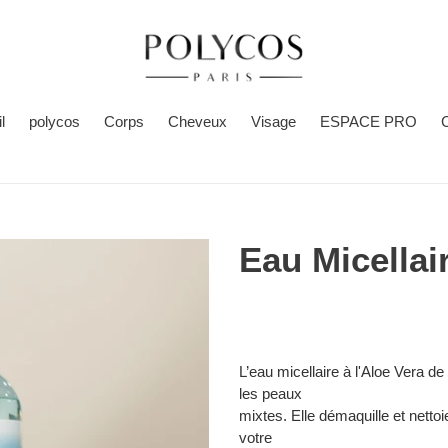
l
polycos
Corps
Cheveux
Visage
ESPACE PRO
C
Eau Micellai
Ajout
d'un
L’eau micellaire à l'Aloe Vera de
produit
les peaux
à
mixtes. Elle démaquille et nettoi
votre
votre