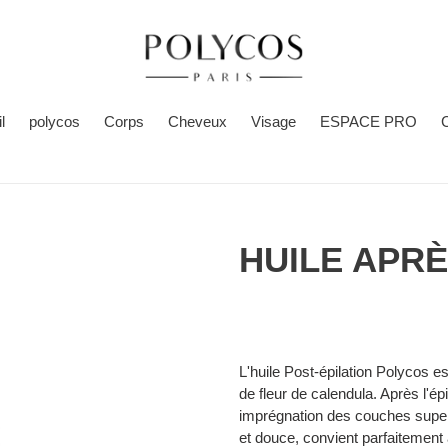
l
polycos
Corps
Cheveux
Visage
ESPACE PRO
C
HUILE APRÈ
Ajout
d'un
L'huile Post-épilation Polycos est
produit
de fleur de calendula. Après l'épi
à
imprégnation des couches superfi
votre
et douce, convient parfaitement 