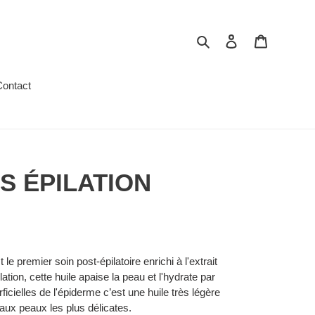
Rechercher
Se connecter
Panier
ontact
S ÉPILATION
 le premier soin post-épilatoire enrichi à l'extrait
lation, cette huile apaise la peau et l'hydrate par
cielles de l'épiderme c’est une huile très légère
aux peaux les plus délicates.